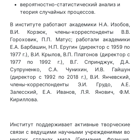
вероятностно-статистический анализ и
теория случайных процессов.
В институте работают академики Н.А. Изобов,
В.И. Корзюк, члены-корреспонденты В.В.
Гороховик, П.П. Матус; работали академики
Е.А. Барбашин, Н.П. Еругин (директор с 1959 по
1977 г.), В.И. Крылов, В.П. Платонов (директор с
1977 по 1992 г.), В.Г. Спринджук, Д.А.
Супруненко, С.А. Чунихин, И.В. Гайшун
(директор с 1992 по 2018 г.), В.И. Янчевский,
члены-корреспонденты Э.И. Грудо, А.Е.
Залесский, Е.А. Иванов, Л.Я. Янович, Ф.М.
Кириллова.
Институт поддерживает активные творческие
связи с ведущими научными учреждениями во
многих странах мира (Германия, Франция,