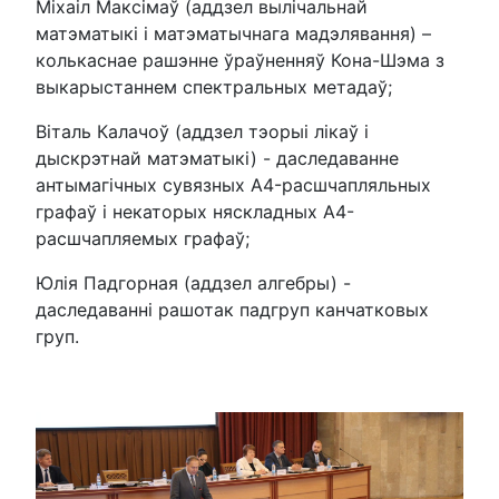
Міхаіл Максімаў (аддзел вылічальнай
матэматыкі і матэматычнага мадэлявання) –
колькаснае рашэнне ўраўненняў Кона-Шэма з
выкарыстаннем спектральных метадаў;
Віталь Калачоў (аддзел тэорыі лікаў і
дыскрэтнай матэматыкі) - даследаванне
антымагічных сувязных A4-расшчапляльных
графаў і некаторых няскладных A4-
расшчапляемых графаў;
Юлія Падгорная (аддзел алгебры) -
даследаванні рашотак падгруп канчатковых
груп.