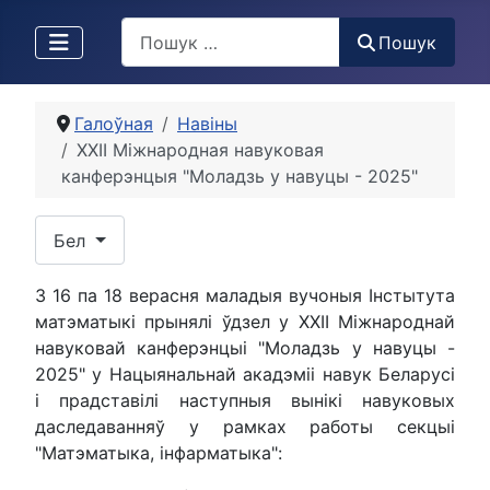
Пошук
Пошук
Галоўная
Навіны
XXII Міжнародная навуковая
канферэнцыя "Моладзь у навуцы - 2025"
Выберыце сваю мову
Бел
З 16 па 18 верасня маладыя вучоныя Інстытута
матэматыкі прынялі ўдзел у XXII Міжнароднай
навуковай канферэнцыі "Моладзь у навуцы -
2025" у Нацыянальнай акадэміі навук Беларусі
і прадставілі наступныя вынікі навуковых
даследаванняў у рамках работы секцыі
"Матэматыка, інфарматыка":