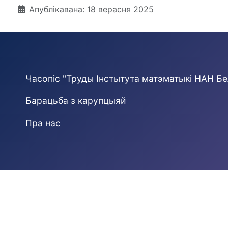
Падрабязнасці
Апублікавана: 18 верасня 2025
Часопіс "Труды Інстытута матэматыкі НАН Бе
Барацьба з карупцыяй
Пра нас