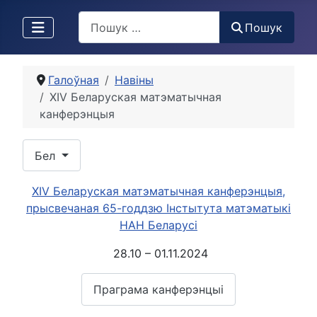
Пошук
Пошук
Галоўная
Навіны
XIV Беларуская матэматычная
канферэнцыя
Выберыце сваю мову
Бел
XIV Беларуская матэматычная канферэнцыя,
прысвечаная 65-годдзю Інстытута матэматыкі
НАН Беларусі
28.10 – 01.11.2024
Праграма канферэнцыі