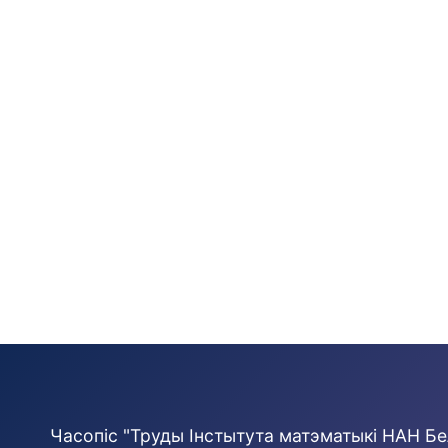
Часопіс "Труды Інстытута матэматыкі НАН Бе