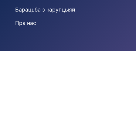
Барацьба з карупцыяй
Пра нас