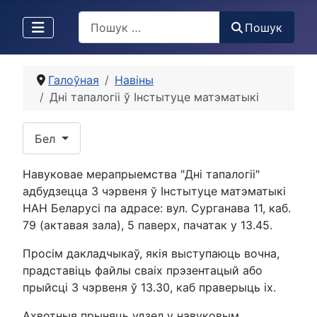
Пошук
Пошук
Галоўная
Навіны
Дні тапалогіі ў Інстытуце матэматыкі
Выберыце сваю мову
Бел
Навуковае мерапрыемства "Дні тапалогіі"
адбудзецца 3 чэрвеня ў Інстытуце матэматыкі
НАН Беларусі па адрасе: вул. Сурганава 11, каб.
79 (актавая зала), 5 паверх, пачатак у 13.45.
Просім дакладчыкаў, якія выступаюць вочна,
прадставіць файлы сваіх прэзентацый або
прыйсці 3 чэрвеня ў 13.30, каб праверыць іх.
Ахвотныя прыняць удзел у навуковым