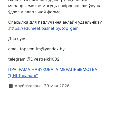
мерапрыемстве могуць накіраваць заяўку на
ўдзел у адвольнай форме.
Спасылка для падлучэння анлайн удзельнікаў
:
https://edumeet.basnet.by/top_gem
Для сувязі:
email
topsem-im@yandex.by
telegram @Dvestrelki1002
ПРАГРАМА НАВУКОВАГА МЕРАПРЫЕМСТВА
"ДНІ Тапалогіі"
Падрабязнасці
Апублікавана: 29 мая 2026