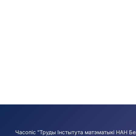
Часопіс "Труды Інстытута матэматыкі НАН Бе