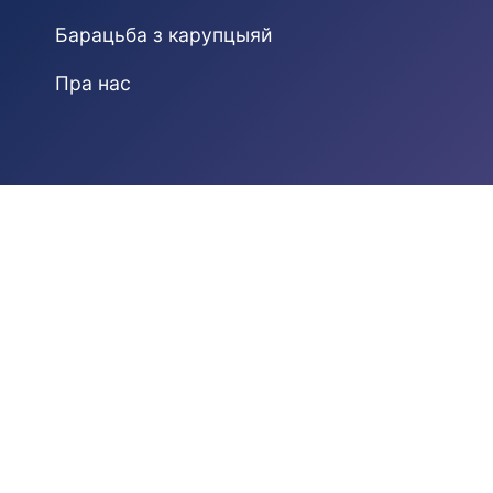
Барацьба з карупцыяй
Пра нас