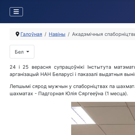
Галоўная
Навіны
Акадэмічныя спаборніцтв
Выберыце сваю мову
Бел
24 і 25 верасня супрацоўнікі Інстытута матэма
арганізацый НАН Беларусі і паказалі выдатныя вынік
Лепшымі сярод мужчын у спаборніцтвах па шахматах 
шахматах - Падгорная Юлія Сяргееўна (1 месца).