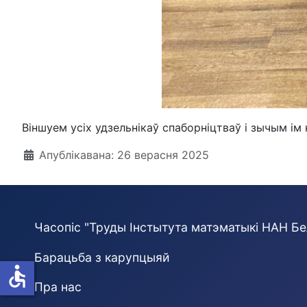
Віншуем усіх удзельнікаў спаборніцтваў і зычым ім
Падрабязнасці
Апублікавана: 26 верасня 2025
Часопіс "Труды Інстытута матэматыкі НАН Бе
Барацьба з карупцыяй
accessible
Пра нас