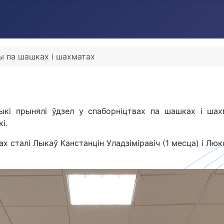
ы па шашках і шахматах
тыкі прынялі ўдзел у спаборніцтвах па шашках і ша
і.
сталі Лыкаў Канстанцін Уладзіміравіч (1 месца) і Люк