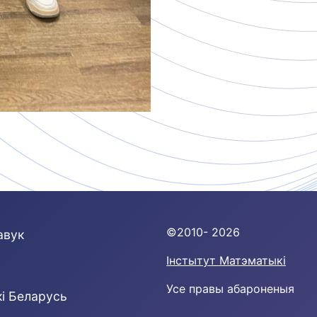
©2010- 2026
авук
Інстытут Матэматыкі
Усе правы абароненыя
кі Беларусь