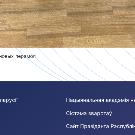
 новых перамог!
ларусі"
Нацыянальная акадэмія н
Сістэма зваротаў
Cайт Прэзідэнта Рэспублі