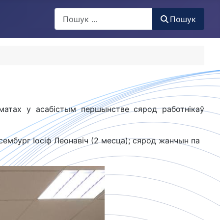
Пошук
Пошук
хматах у асабістым першынстве сярод работнікаў
сембург Іосіф Леонавіч (2 месца); сярод жанчын па